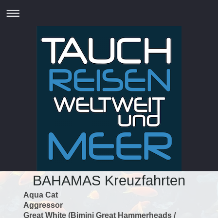
BAHAMAS Kreuzfahrten
Aqua Cat
Aggressor
Great White (Bimini Great Hammerheads /