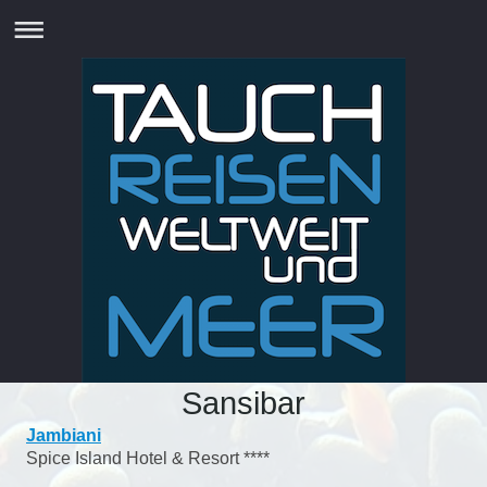
Sansibar
Jambiani
Spice Island Hotel & Resort ****