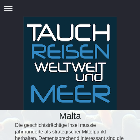
Malta
Die geschichtsträchtige Insel musste
jahrhunderte als strategischer Mittelpunkt
herhalten. Dementsprechend interessant sind die