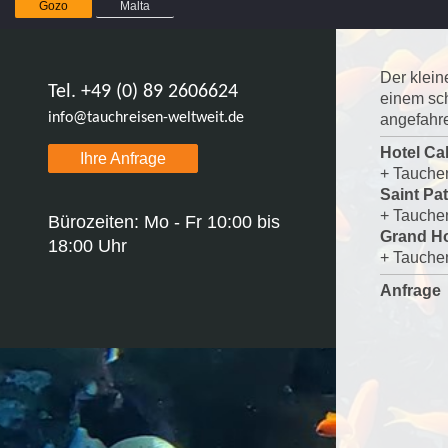
Gozo
Malta
Der klein
Tel. +49 (0) 89 2606624
einem sch
info@tauchreisen-weltweit.de
angefahr
Hotel Ca
Ihre Anfrage
+ Tauchen
Saint Pat
+ Tauchen
Bürozeiten: Mo - Fr 10:00 bis
Grand Ho
18:00 Uhr
+ Tauchen
Anfrage