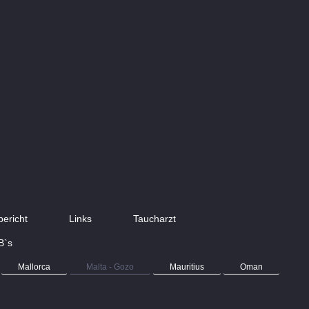
bericht
Links
Taucharzt
B`s
Mallorca
Malta - Gozo
Mauritius
Oman