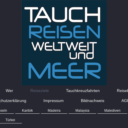
Wer
Reiseziele
Tauchkreuzfahrten
Reise
chutzerklärung
Impressum
Bildnachweis
AG
nseln
Karibik
Madeira
Malaysia
Malediven
Türkei