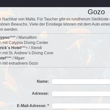
Gozo
e Nachbar von Malta. Für Taucher gibt es rundherum Steilküste
önen Bewuchs. Viele der Einstiege können mit dem Auto erreic
en werden.
lypso
**** / Marsalforn
 mit Calypso Diving Center
rick´s Hotel
***+ / Xlendi
 mit St. Andrew´s Diving Cove
tel
**** / Mgarr
 mit extradivers Gozo
Name:
Adresse:
E-Mail-Adresse:
*