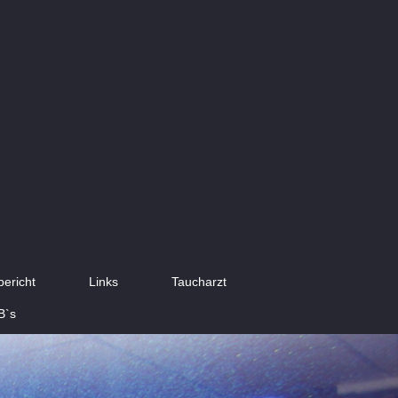
bericht
Links
Taucharzt
B`s