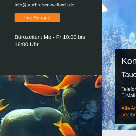
info@tauchreisen-weltweit.de
Ihre Anfrage
Bürozeiten: Mo - Fr 10:00 bis
18:00 Uhr
Kon
Tauc
Telefo
E-Mail
Alle A
bearbei