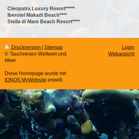
Cleopatra Luxury Resort*****
Iberotel Makadi Beach****
Stella di Mare Beach Resort****
Druckversion
|
Sitemap
Login
© Tauchreisen Weltweit und
Webansicht
Meer
Diese Homepage wurde mit
IONOS MyWebsite
erstellt.