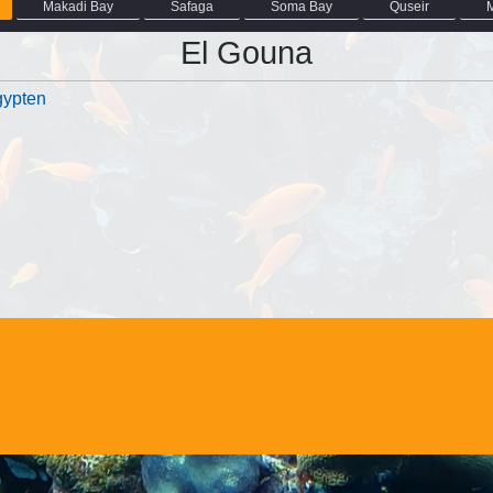
Makadi Bay
Safaga
Soma Bay
Quseir
El Gouna
gypten